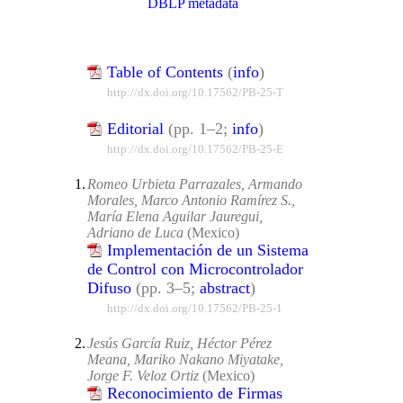
DBLP metadata
Table of Contents
(
info
)
http://dx.doi.org/10.17562/PB-25-T
Editorial
(pp. 1–2;
info
)
http://dx.doi.org/10.17562/PB-25-E
1.
Romeo Urbieta Parrazales, Armando
Morales, Marco Antonio Ramírez S.,
María Elena Aguilar Jauregui,
Adriano de Luca
(Mexico)
Implementación de un Sistema
de Control con Microcontrolador
Difuso
(pp. 3–5;
abstract
)
http://dx.doi.org/10.17562/PB-25-1
2.
Jesús García Ruiz, Héctor Pérez
Meana, Mariko Nakano Miyatake,
Jorge F. Veloz Ortiz
(Mexico)
Reconocimiento de Firmas