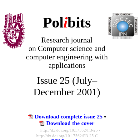
Pol
i
bits
Research journal
on
Computer science and
computer engineering with
applications
Issue 25 (July–
December 2001)
Download complete issue 25
•
Download the cover
http://dx.doi.org/10.17562/PB-25
•
http://dx.doi.org/10.17562/PB-25-C