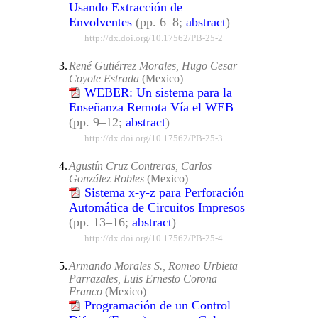
Usando Extracción de
Envolventes
(pp. 6–8;
abstract
)
http://dx.doi.org/10.17562/PB-25-2
3.
René Gutiérrez Morales, Hugo Cesar
Coyote Estrada
(Mexico)
WEBER: Un sistema para la
Enseñanza Remota Vía el WEB
(pp. 9–12;
abstract
)
http://dx.doi.org/10.17562/PB-25-3
4.
Agustín Cruz Contreras, Carlos
González Robles
(Mexico)
Sistema x-y-z para Perforación
Automática de Circuitos Impresos
(pp. 13–16;
abstract
)
http://dx.doi.org/10.17562/PB-25-4
5.
Armando Morales S., Romeo Urbieta
Parrazales, Luis Ernesto Corona
Franco
(Mexico)
Programación de un Control